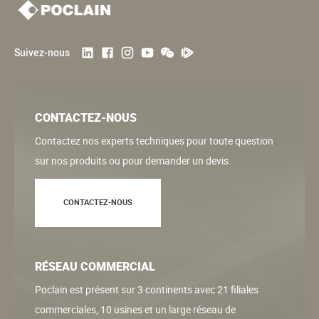
e
e
e
n
c
i
Suivez-nous
o
è
u
r
CONTACTEZ-NOUS
r
e
Contactez nos experts techniques pour toute question
a
p
sur nos produits ou pour demander un devis.
n
a
CONTACTEZ-NOUS
t
g
e
e
RÉSEAU COMMERCIAL
Poclain est présent sur 3 continents avec 21 filiales
commerciales, 10 usines et un large réseau de