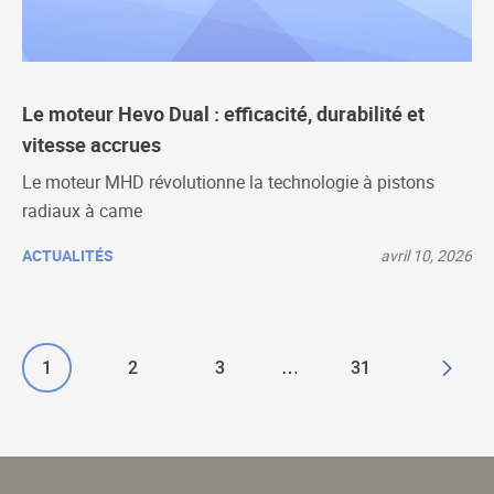
Le moteur Hevo Dual : efficacité, durabilité et
vitesse accrues
Le moteur MHD révolutionne la technologie à pistons
radiaux à came
ACTUALITÉS
avril 10, 2026
P
1
P
2
P
3
D
31
…
a
a
a
e
g
g
g
r