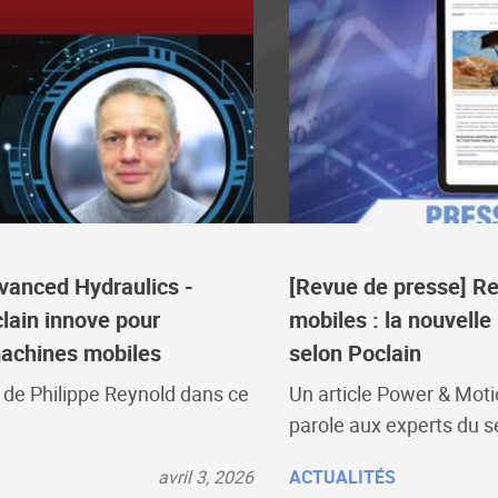
anced Hydraulics -
[Revue de presse] Red
ain innove pour
mobiles : la nouvell
 machines mobiles
selon Poclain
n de Philippe Reynold dans ce
Un article Power & Moti
parole aux experts du s
avril 3, 2026
ACTUALITÉS