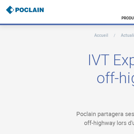
Aller
au
contenu
PRODU
principal
Accueil
Actual
B
r
e
a
IVT Exp
d
c
r
off-h
u
m
b
Poclain partagera ses 
off-highway lors d