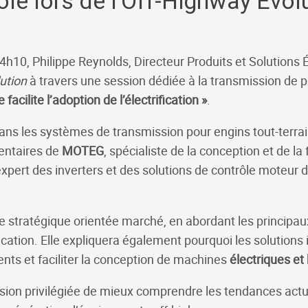
ole lors de l'Off-Highway Evo
4h10, Philippe Reynolds, Directeur Produits et Solutions É
ution
à travers une session dédiée à la transmission de pu
cilite l’adoption de l’électrification »
.
dans les systèmes de transmission pour engins tout-terra
entaires de
MOTEG
, spécialiste de la conception et de l
expert des inverters et des solutions de contrôle moteur
 stratégique orientée marché, en abordant les principau
fication. Elle expliquera également pourquoi les solution
nts et faciliter la conception de machines
électriques
et
on privilégiée de mieux comprendre les tendances actuel