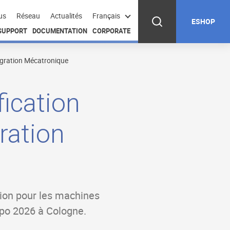
us
Réseau
Actualités
Français
ESHOP
 SUPPORT
DOCUMENTATION
CORPORATE
tégration Mécatronique
fication
ration
ation pour les machines
xpo 2026 à Cologne.