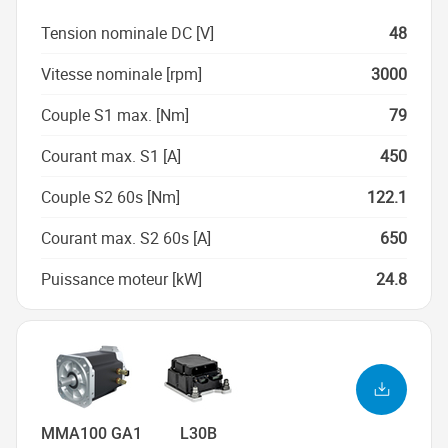
Tension nominale DC [V]
48
Vitesse nominale [rpm]
3000
Couple S1 max. [Nm]
79
Courant max. S1 [A]
450
Couple S2 60s [Nm]
122.1
Courant max. S2 60s [A]
650
Puissance moteur [kW]
24.8
MMA100 GA1
L30B