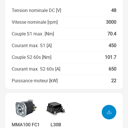
Tension nominale DC [V]
48
Vitesse nominale [rpm]
3000
Couple S1 max. [Nm]
70.4
Courant max. S1 [A]
450
Couple S2 60s [Nm]
101.7
Courant max. S2 60s [A]
650
Puissance moteur [kW]
22
MMA100 FC1
L30B