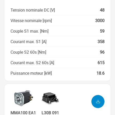
Tension nominale DC [V]
48
Vitesse nominale [rpm]
3000
Couple S1 max. [Nm]
59
Courant max. S1 [A]
358
Couple S2 60s [Nm]
96
Courant max. S2 60s [A]
615
Puissance moteur [kW]
18.6
MMA100 EA1
L30B 091