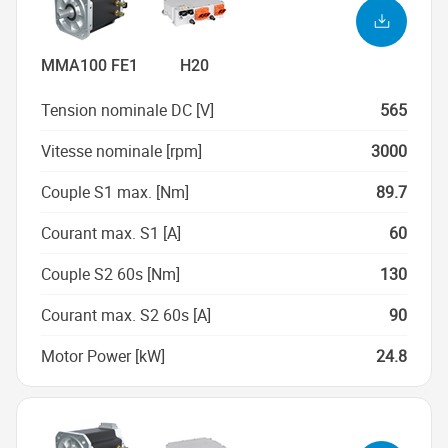
MMA100 FE1
H20
Tension nominale DC [V]
565
Vitesse nominale [rpm]
3000
Couple S1 max. [Nm]
89.7
Courant max. S1 [A]
60
Couple S2 60s [Nm]
130
Courant max. S2 60s [A]
90
Motor Power [kW]
24.8