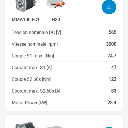
MMA100 EC1
H20
Tension nominale DC [V]
565
Vitesse nominale [rpm]
3000
Couple S1 max. [Nm]
74.7
Courant max. S1 [A]
47
Couple S2 60s [Nm]
122
Courant max. S2 60s [A]
83
Motor Power [kW]
23.4