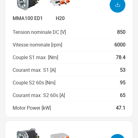
MMA100 ED1
H20
Tension nominale DC [V]
850
Vitesse nominale [rpm]
6000
Couple S1 max. [Nm]
78.4
Courant max. S1 [A]
53
Couple S2 60s [Nm]
95
Courant max. S2 60s [A]
65
Motor Power [kW]
47.1