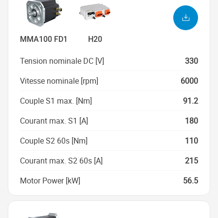
MMA100 FD1
H20
Tension nominale DC [V]
330
Vitesse nominale [rpm]
6000
Couple S1 max. [Nm]
91.2
Courant max. S1 [A]
180
Couple S2 60s [Nm]
110
Courant max. S2 60s [A]
215
Motor Power [kW]
56.5