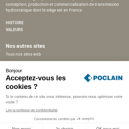
conception, production et commercialisation de transmission
hydrostatique dont le siège est en France
HISTOIRE
VALEURS
Nos autres sites
Tous nos sites web
POCLAIN ESHOP
Bonjour
POCLAIN EN CHINE
Acceptez-vous les
PORTAIL FOURNISSEURS
cookies ?
Si le contenu de ce site vous intéresse, pouvons-nous optimiser votre
visite ?
SITE MAP
INFORMATIONS LÉGALES
DONNÉES PERSONNELLES
Lire la politique de confidentialité
GESTION DES COOKIES
RÉPONSE INCIDENT SÉCURITÉ
Consentements certifiés par
© POCLAIN 2026
Non merci
Je choisis
OK pour moi