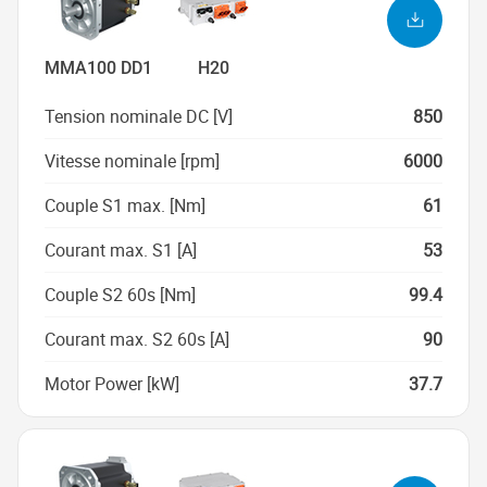
MMA100 DD1
H20
Tension nominale DC [V]
850
Vitesse nominale [rpm]
6000
Couple S1 max. [Nm]
61
Courant max. S1 [A]
53
Couple S2 60s [Nm]
99.4
Courant max. S2 60s [A]
90
Motor Power [kW]
37.7