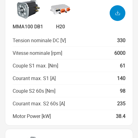
MMA100 DB1
H20
Tension nominale DC [V]
330
Vitesse nominale [rpm]
6000
Couple S1 max. [Nm]
61
Courant max. S1 [A]
140
Couple S2 60s [Nm]
98
Courant max. S2 60s [A]
235
Motor Power [kW]
38.4