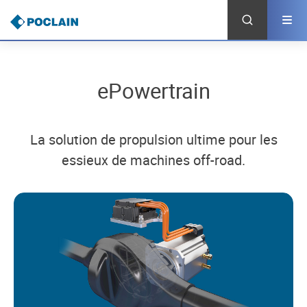
Aller
au
contenu
principal
ePowertrain
La solution de propulsion ultime pour les
essieux de machines off-road.
I
m
a
g
e