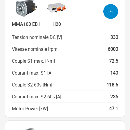
MMA100 EB1
H20
Tension nominale DC [V]
330
Vitesse nominale [rpm]
6000
Couple S1 max. [Nm]
72.5
Courant max. S1 [A]
140
Couple S2 60s [Nm]
118.6
Courant max. S2 60s [A]
235
Motor Power [kW]
47.1