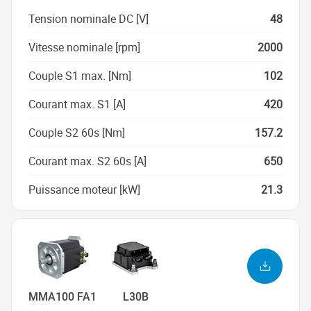
Tension nominale DC [V]
48
Vitesse nominale [rpm]
2000
Couple S1 max. [Nm]
102
Courant max. S1 [A]
420
Couple S2 60s [Nm]
157.2
Courant max. S2 60s [A]
650
Puissance moteur [kW]
21.3
MMA100 FA1
L30B