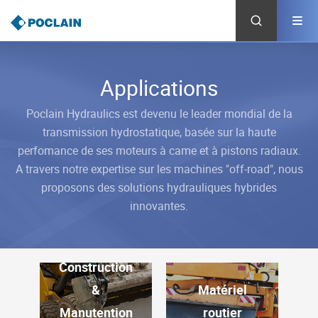
Aller
au
contenu
principal
Applications
Poclain Hydraulics est devenu le leader mondial de la
transmission hydrostatique, basée sur la haute
perfomance de ses moteurs à came et à pistons radiaux.
A travers notre expertise sur les machines "off-road", nous
proposons des solutions hydrauliques hybrides
innovantes.
Construction
&
Matériel
Manutention
routier