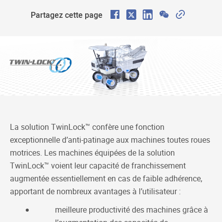
F
X
L
W
C
Partagez cette page
a
i
e
o
c
n
C
p
e
k
h
y
b
e
a
L
o
d
t
i
o
I
n
k
n
k
La solution TwinLock™ confère une fonction
exceptionnelle d’anti-patinage aux machines toutes roues
motrices. Les machines équipées de la solution
TwinLock™ voient leur capacité de franchissement
augmentée essentiellement en cas de faible adhérence,
apportant de nombreux avantages à l’utilisateur :
meilleure productivité des machines grâce à