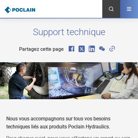
Aller
au
contenu
principal
Support technique
F
X
L
W
C
Partagez cette page
a
i
e
o
c
n
C
p
e
k
h
y
b
e
a
L
o
d
t
i
o
I
n
k
n
k
Nous vous accompagnons sur tous vos besoins
techniques liés aux produits Poclain Hydraulics.