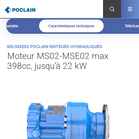
Aller
au
contenu
principal
d'ensemble
Caractéristiques techniques
Télécha
V
MS/MSE02 POCLAIN MOTEURS HYDRAULIQUES
u
Moteur MS02-MSE02 max
e
398cc, jusqu'à 22 kW
d
'
e
n
s
e
m
b