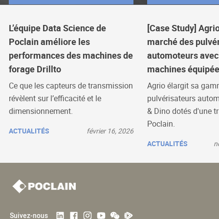
L’équipe Data Science de
[Case Study] Agrio
Poclain améliore les
marché des pulvér
performances des machines de
automoteurs avec
forage Drillto
machines équipée
Ce que les capteurs de transmission
Agrio élargit sa gam
révèlent sur l’efficacité et le
pulvérisateurs auto
dimensionnement.
& Dino dotés d'une 
Poclain.
ACTUALITÉS
février 16, 2026
ACTUALITÉS
n
Suivez-nous