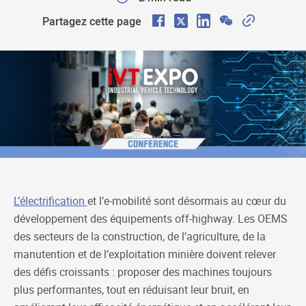
F
X
L
W
C
Partagez cette page
a
i
e
o
c
n
C
p
e
k
h
y
b
e
a
L
o
d
t
i
o
I
n
k
n
k
L’électrification
et l’e-mobilité sont désormais au cœur du
développement des équipements off-highway. Les OEMS
des secteurs de la construction, de l’agriculture, de la
manutention et de l’exploitation minière doivent relever
des défis croissants : proposer des machines toujours
plus performantes, tout en réduisant leur bruit, en