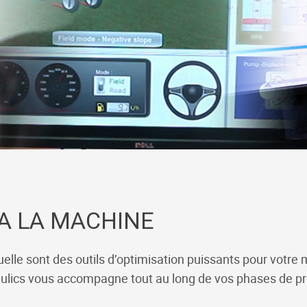
o
n
I
k
k
n
A LA MACHINE
tuelle sont des outils d’optimisation puissants pour votre
aulics vous accompagne tout au long de vos phases de p