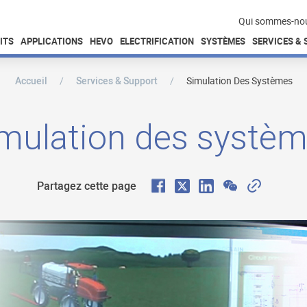
Qui sommes-no
ITS
APPLICATIONS
HEVO
ELECTRIFICATION
SYSTÈMES
SERVICES &
Accueil
Services & Support
Simulation Des Systèmes
mulation des systè
F
W
C
X
L
Partagez cette page
a
e
o
i
c
C
p
n
e
h
y
k
b
a
L
e
o
t
i
d