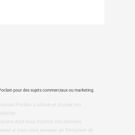
 Poclain pour des sujets commerciaux ou marketing.
orisez Poclain à utiliser et stocker vos
ntacter.
manière dont nous traitons vos données
sposez si vous nous envoyez un formulaire de