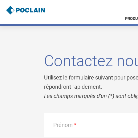
Aller
au
contenu
PRODU
principal
B
r
e
a
Contactez no
d
c
r
u
Utilisez le formulaire suivant pour po
m
répondront rapidement.
b
Les champs marqués d'un (
*
) sont obli
Prénom