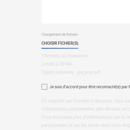
Chargement de fichiers
CHOISIR FICHIER(S)
5 fichiers au maximum.
Limité à 20 Mo.
Types autorisés : jpg png pdf.
Je suis d’accord pour être recontacté(e) par
En cliquant sur Envoyer ci-dessous, vous aut
informations personnelles afin de vous reco
Vous trouverez plus d'informations sur la 
personnelles et sur les droits dont vous di