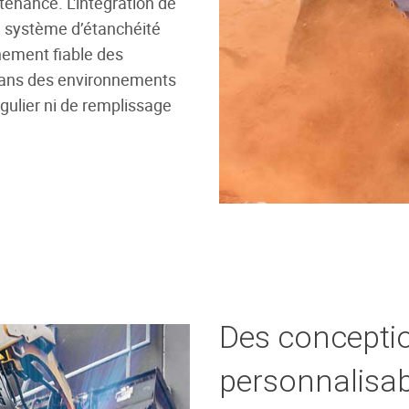
enance. L'intégration de
n système d’étanchéité
nement fiable des
dans des environnements
régulier ni de remplissage
Des concepti
personnalisabl