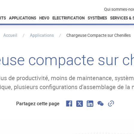
Qui sommes-no
ITS
APPLICATIONS
HEVO
ELECTRIFICATION
SYSTÈMES
SERVICES &
Accueil
Applications
Chargeuse Compacte sur Chenilles
use compacte sur ch
lus de productivité, moins de maintenance, systèm
ique, plusieurs configurations d'assemblage de la 
F
W
C
X
L
Partagez cette page
a
e
o
i
c
C
p
n
e
h
y
k