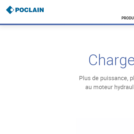
Aller
au
contenu
PRODU
principal
B
r
e
a
Charge
d
c
r
u
Plus de puissance, p
m
b
au moteur hydraul