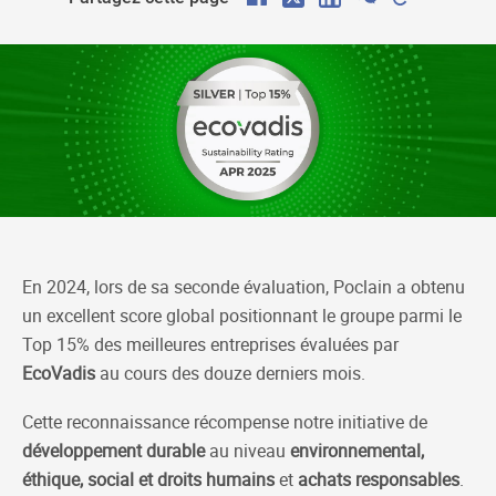
F
X
L
W
C
a
i
e
o
c
n
C
p
e
k
h
y
b
e
a
L
o
d
t
i
o
I
n
k
n
k
En 2024, lors de sa seconde évaluation, Poclain a obtenu
un excellent score global positionnant le groupe parmi le
Top 15% des meilleures entreprises évaluées par
EcoVadis
au cours des douze derniers mois.
Cette reconnaissance récompense notre initiative de
développement durable
au niveau
environnemental,
éthique, social et droits humains
et
achats responsables
.